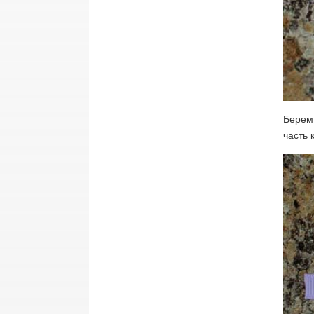
Берем 
часть 