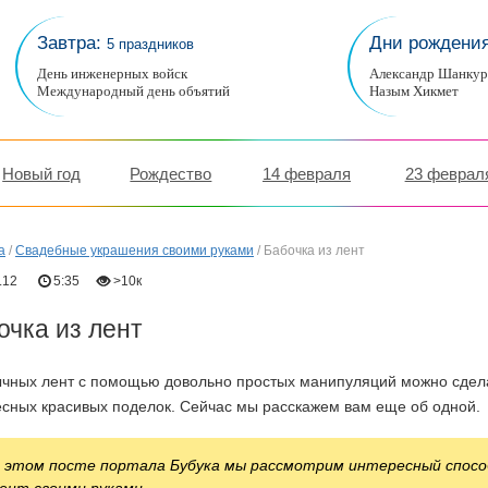
Завтра:
Дни рождени
5 праздников
День инженерных войск
Александр Шанку
Международный день объятий
Назым Хикмет
Новый год
Рождество
14 февраля
23 феврал
а
/
Свадебные украшения своими руками
/
Бабочка из лент
.12
5:35
>10к
очка из лент
ычных лент с помощью довольно простых манипуляций можно сдел
есных красивых поделок. Сейчас мы расскажем вам еще об одной.
 этом посте портала Бубука мы рассмотрим интересный способ