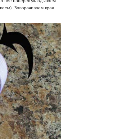
На нее поперек укладываем
иваем). Заворачиваем края