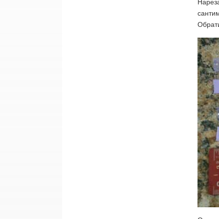
Нареза
сантим
Обрати