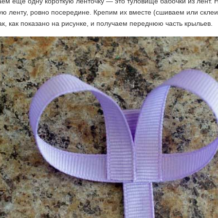
ем еще одну короткую ленточку — это туловище бабочки из лент. 
ю ленту, ровно посередине. Крепим их вместе (сшиваем или скле
ак, как показано на рисунке, и получаем переднюю часть крыльев.