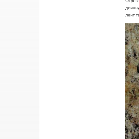
Отреза
длинну
лент т