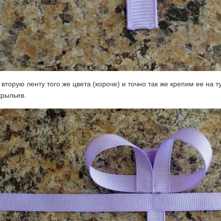
вторую ленту того же цвета (короче) и точно так же крепим ее на 
крыльев.