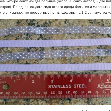
ем четыре ленточки две большие (около 20 сантиметров) и две п
етров). По одной каждого вида окраса среди больших и маленьких
те внимание, что прозрачные ленты сделаны на 1-2 сантиметра ко