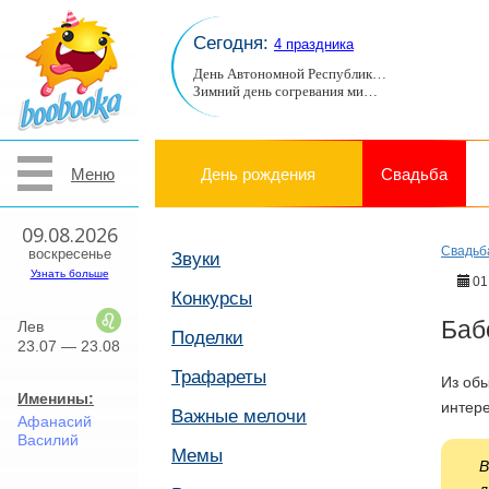
Сегодня:
4 праздника
День Автономной Республик…
Зимний день согревания ми…
Меню
День рождения
Свадьба
09.08.2026
Свадьб
воскресенье
Звуки
Узнать больше
01
Конкурсы
Баб
Лев
Поделки
23.07 — 23.08
Трафареты
Из об
Именины:
интер
Важные мелочи
Афанасий
Василий
Мемы
В