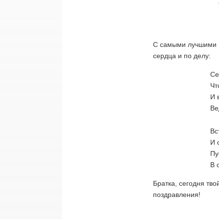
С самыми лучшими п
сердца и по делу:
Се
Чт
И 
Ве
Вс
И 
Пу
В 
Братка, сегодня тво
поздравления!