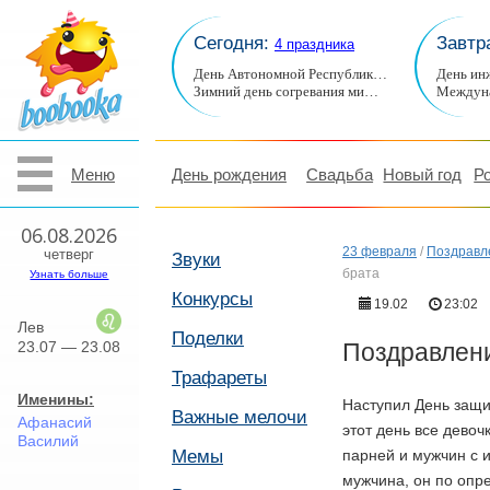
Сегодня:
Завтр
4 праздника
День Автономной Республик…
День ин
Зимний день согревания ми…
Междуна
Меню
День рождения
Свадьба
Новый год
Р
06.08.2026
23 февраля
/
Поздравл
четверг
Звуки
брата
Узнать больше
Конкурсы
19.02
23:02
Лев
Поделки
23.07 — 23.08
Поздравлени
Трафареты
Именины:
Наступил День защи
Важные мелочи
Афанасий
этот день все дево
Василий
Мемы
парней и мужчин с 
мужчина, он по опр