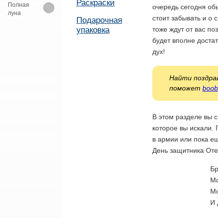
Раскраски
Полная
очередь сегодня об
луна
стоит забывать и о 
Подарочная
упаковка
тоже ждут от вас по
будет вполне достат
дух!
Найти поздрав
поможет
boob
В этом разделе вы 
которое вы искали. 
в армии или пока ещ
День защитника Оте
Бр
Мо
Мо
И 