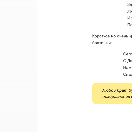
Зд
Же
И 
По
Короткое но очень 
братишки:
Сего
С Дн
Нам
Спас
Любой брат б
поздравления