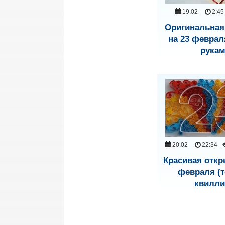
19.02
2:45
Оригинальная
на 23 феврал
рука
20.02
22:34
Красивая откр
февраля (т
квилли