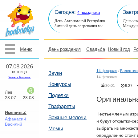
Сегодня:
Завтр
4 праздника
День Автономной Республик…
День ин
Зимний день согревания ми…
Междуна
Меню
День рождения
Свадьба
Новый год
Р
07.08.2026
14 февраля
/
Валентинк
пятница
Звуки
14 февраля
Узнать больше
Конкурсы
20.01
9:27
Лев
Поделки
23.07 — 23.08
Оригинальна
Трафареты
Именины:
Неотъемлемым атриб
Важные мелочи
Афанасий
и будут открытки-с
Василий
Мемы
выбрать из множест
определенно стоит 