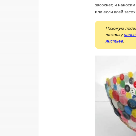
засохнет, и наносим
или если клей засо
Похожую подел
технику
папь
листьев
.