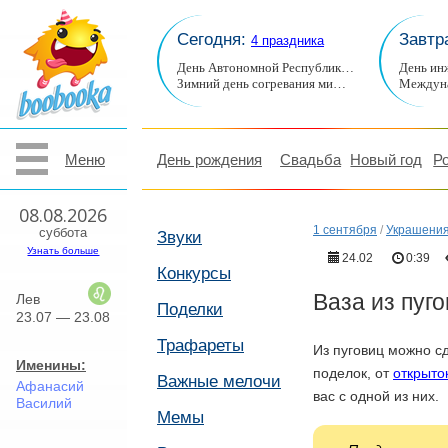
Сегодня:
Завтр
4 праздника
День Автономной Республик…
День ин
Зимний день согревания ми…
Междуна
Меню
День рождения
Свадьба
Новый год
Р
08.08.2026
1 сентября
/
Украшения
суббота
Звуки
Узнать больше
24.02
0:39
Конкурсы
Ваза из пуг
Лев
Поделки
23.07 — 23.08
Трафареты
Из пуговиц можно с
Именины:
поделок, от
открыто
Важные мелочи
Афанасий
вас с одной из них.
Василий
Мемы