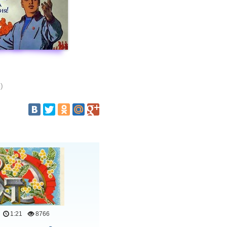
)
1:21
8766