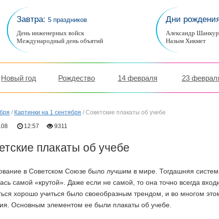
Завтра:
Дни рождени
5 праздников
День инженерных войск
Александр Шанку
Международный день объятий
Назым Хикмет
Новый год
Рождество
14 февраля
23 феврал
ября
/
Картинки на 1 сентября
/
Советские плакаты об учебе
.08
12:57
9311
етские плакаты об учебе
ование в Советском Союзе было лучшим в мире. Тогдашняя систем
ась самой «крутой». Даже если не самой, то она точно всегда вход
ься хорошо учиться было своеобразным трендом, и во многом это
ия. Основным элементом ее были плакаты об учебе.