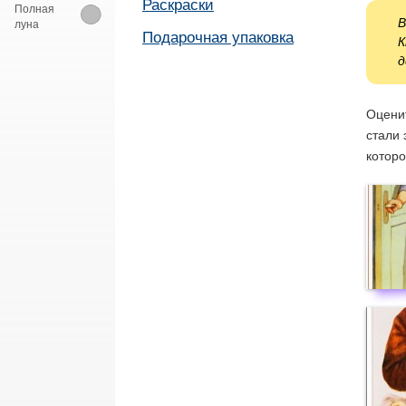
Раскраски
Полная
В
луна
Подарочная упаковка
К
д
Оценит
стали 
которо