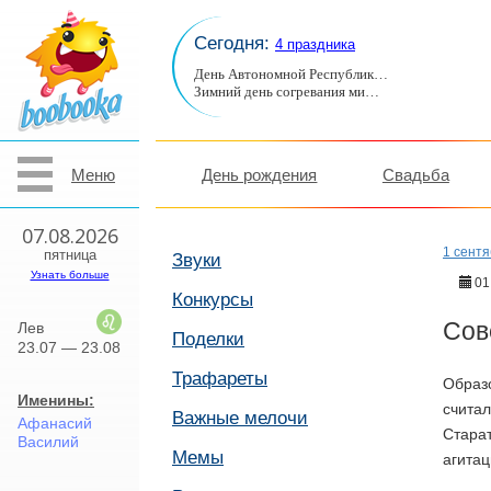
Сегодня:
4 праздника
День Автономной Республик…
Зимний день согревания ми…
Меню
День рождения
Свадьба
07.08.2026
1 сент
пятница
Звуки
Узнать больше
01
Конкурсы
Сов
Лев
Поделки
23.07 — 23.08
Трафареты
Образ
Именины:
считал
Важные мелочи
Афанасий
Старат
Василий
Мемы
агитац