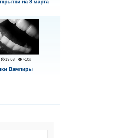
ткрытки на 8 марта
19:08
>10к
нки Вампиры