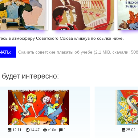
есь в атмосферу Советского Союза кликнув по ссылке ниже.
Скачать советские плакаты об учебе
(2,1 MiB, скачали: 508
 будет интересно:
12.11
14:47
>10к
1
25.02