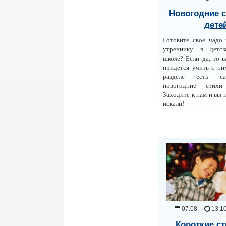
Новогодние с
дете
Готовите свое чадо
утреннику в детс
школе? Если да, то в
придется учить с ни
разделе есть с
новогодние стих
Заходите к нам и вы н
искали!
07.08
13:1
Короткие ст