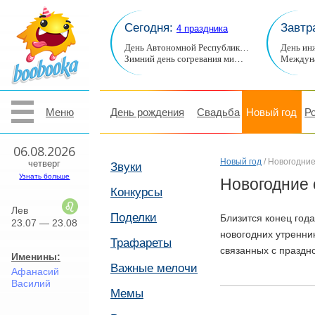
Сегодня:
Завтр
4 праздника
День Автономной Республик…
День ин
Зимний день согревания ми…
Междуна
Меню
День рождения
Свадьба
Новый год
Р
06.08.2026
Новый год
/ Новогодние
четверг
Звуки
Узнать больше
Новогодние 
Конкурсы
Лев
Поделки
Близится конец года
23.07 — 23.08
новогодних утренни
Трафареты
связанных с праздн
Именины:
Важные мелочи
Афанасий
Василий
Мемы