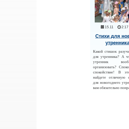
15.11
2:17
Стихи для но
утренника
Какой стишок разуч
для утренника? А ч
утренник во
организовать? Споко
спокойствие! В э
найдете отличную 
для новогоднего утре
вам обязательно понр