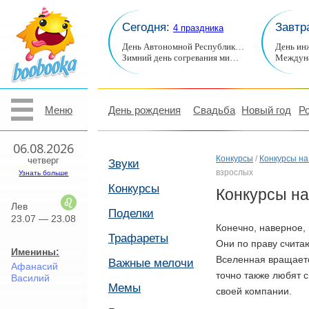
Сегодня:
Завтр
4 праздника
День Автономной Республик…
День ин
Зимний день согревания ми…
Междуна
Меню
День рождения
Свадьба
Новый год
Р
06.08.2026
Конкурсы
/
Конкурсы на
четверг
Звуки
взрослых
Узнать больше
Конкурсы
Конкурсы на
Лев
Поделки
23.07 — 23.08
Конечно, наверное, 
Трафареты
Они по праву счита
Именины:
Вселенная вращается
Важные мелочи
Афанасий
точно также любят 
Василий
Мемы
своей компании.